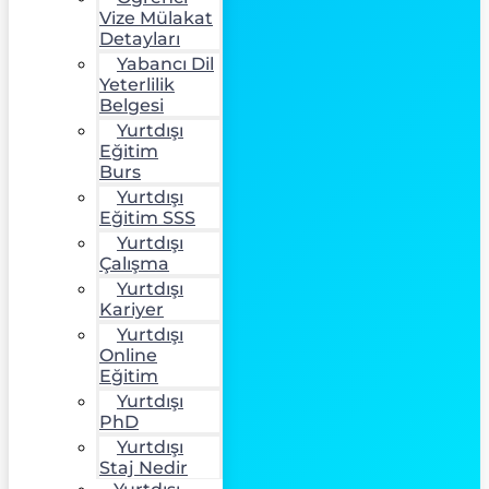
Vize Mülakat
Detayları
Yabancı Dil
Yeterlilik
Belgesi
Yurtdışı
Eğitim
Burs
Yurtdışı
Eğitim SSS
Yurtdışı
Çalışma
Yurtdışı
Kariyer
Yurtdışı
Online
Eğitim
Yurtdışı
PhD
Yurtdışı
Staj Nedir