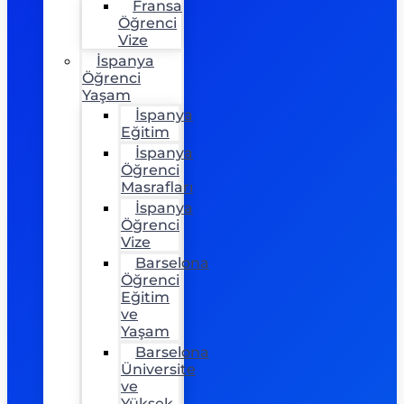
Fransa
Öğrenci
Vize
İspanya
Öğrenci
Yaşam
İspanya
Eğitim
İspanya
Öğrenci
Masrafları
İspanya
Öğrenci
Vize
Barselona
Öğrenci
Eğitim
ve
Yaşam
Barselona
Üniversite
ve
Yüksek