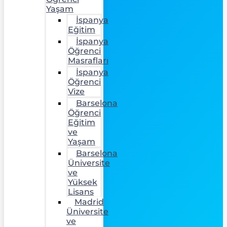
Yaşam
İspanya
Eğitim
İspanya
Öğrenci
Masrafları
İspanya
Öğrenci
Vize
Barselona
Öğrenci
Eğitim
ve
Yaşam
Barselona
Üniversite
ve
Yüksek
Lisans
Madrid
Üniversite
ve