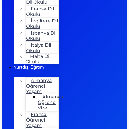
Dil Okulu
Fransa Dil
Okulu
İngiltere Dil
Okulu
İspanya Dil
Okulu
İtalya Dil
Okulu
Malta Dil
Okulu
Yurtdışı Eğitim
Almanya
Öğrenci
Yaşam
Almanya
Öğrenci
Vize
Fransa
Öğrenci
Yaşam