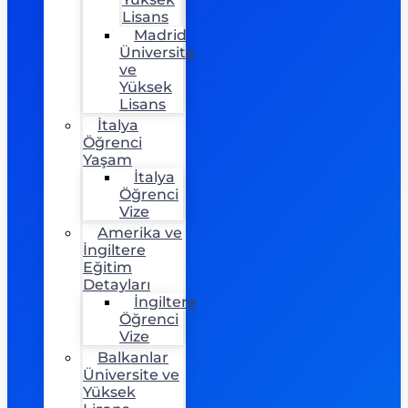
Lisans
Madrid
Üniversite
ve
Yüksek
Lisans
İtalya
Öğrenci
Yaşam
İtalya
Öğrenci
Vize
Amerika ve
İngiltere
Eğitim
Detayları
İngiltere
Öğrenci
Vize
Balkanlar
Üniversite ve
Yüksek