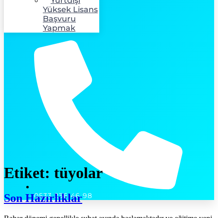
Yurtdışı
Yüksek Lisans
Başvuru
Yapmak
Etiket:
tüyolar
0533 236 46 98
Son Hazırlıklar