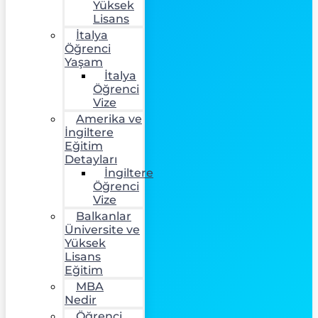
Yüksek
Lisans
İtalya
Öğrenci
Yaşam
İtalya
Öğrenci
Vize
Amerika ve
İngiltere
Eğitim
Detayları
İngiltere
Öğrenci
Vize
Balkanlar
Üniversite ve
Yüksek
Lisans
Eğitim
MBA
Nedir
Öğrenci