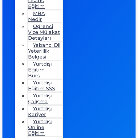
Lisans
Eğitim
MBA
Nedir
Öğrenci
Vize Mülakat
Detayları
Yabancı Dil
Yeterlilik
Belgesi
Yurtdışı
Eğitim
Burs
Yurtdışı
Eğitim SSS
Yurtdışı
Çalışma
Yurtdışı
Kariyer
Yurtdışı
Online
Eğitim