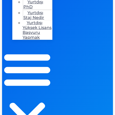
Yurtdışı
PhD
Yurtdışı
Staj Nedir
Yurtdışı
Yüksek Lisans
Başvuru
Yapmak