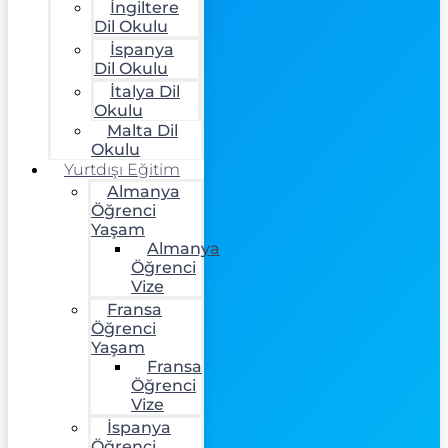
İngiltere
Dil Okulu
İspanya
Dil Okulu
İtalya Dil
Okulu
Malta Dil
Okulu
Yurtdışı Eğitim
Almanya
Öğrenci
Yaşam
Almanya
Öğrenci
Vize
Fransa
Öğrenci
Yaşam
Fransa
Öğrenci
Vize
İspanya
Öğrenci