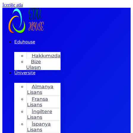
İçeriğe atla
Eduhouse
Hakkımızda
Bize
Ulaşın
Üniversite
Almanya
Lisans
Fransa
Lisans
İngiltere
Lisans
İspanya
Lisans