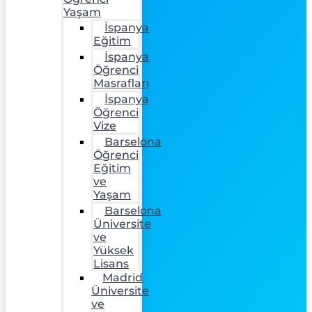
Yaşam
İspanya
Eğitim
İspanya
Öğrenci
Masrafları
İspanya
Öğrenci
Vize
Barselona
Öğrenci
Eğitim
ve
Yaşam
Barselona
Üniversite
ve
Yüksek
Lisans
Madrid
Üniversite
ve