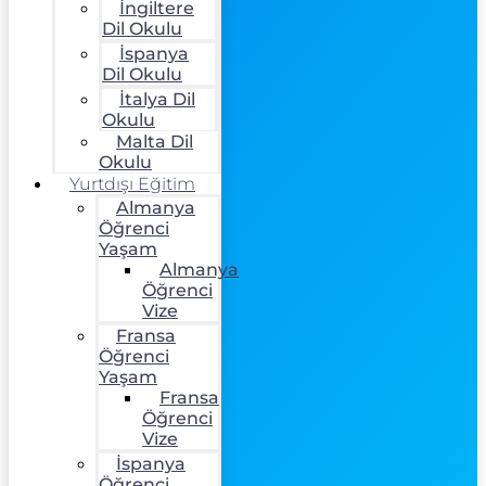
İngiltere
Dil Okulu
İspanya
Dil Okulu
İtalya Dil
Okulu
Malta Dil
Okulu
Yurtdışı Eğitim
Almanya
Öğrenci
Yaşam
Almanya
Öğrenci
Vize
Fransa
Öğrenci
Yaşam
Fransa
Öğrenci
Vize
İspanya
Öğrenci