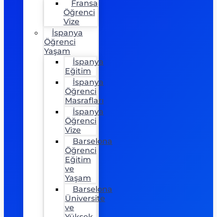
Fransa
Öğrenci
Vize
İspanya
Öğrenci
Yaşam
İspanya
Eğitim
İspanya
Öğrenci
Masrafları
İspanya
Öğrenci
Vize
Barselona
Öğrenci
Eğitim
ve
Yaşam
Barselona
Üniversite
ve
Yüksek