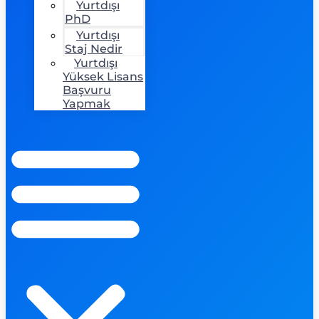
Yurtdışı
PhD
Yurtdışı
Staj Nedir
Yurtdışı
Yüksek Lisans
Başvuru
Yapmak