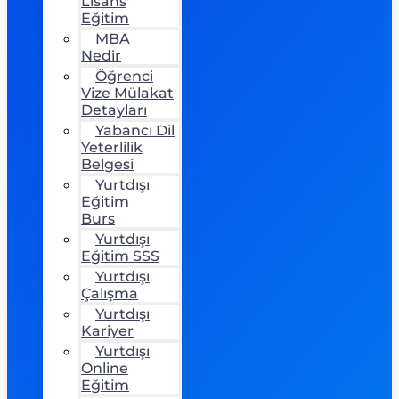
Lisans
Eğitim
MBA
Nedir
Öğrenci
Vize Mülakat
Detayları
Yabancı Dil
Yeterlilik
Belgesi
Yurtdışı
Eğitim
Burs
Yurtdışı
Eğitim SSS
Yurtdışı
Çalışma
Yurtdışı
Kariyer
Yurtdışı
Online
Eğitim