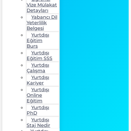
Vize Mülakat
Detayları
Yabancı Dil
Yeterlilik
Belgesi
Yurtdışı
Eğitim
Burs
Yurtdışı
Eğitim SSS
Yurtdışı
Çalışma
Yurtdışı
Kariyer
Yurtdışı
Online
Eğitim
Yurtdışı
PhD
Yurtdışı
Staj Nedir