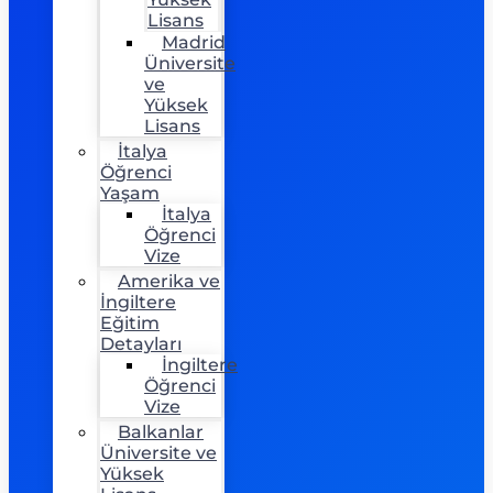
Lisans
Madrid
Üniversite
ve
Yüksek
Lisans
İtalya
Öğrenci
Yaşam
İtalya
Öğrenci
Vize
Amerika ve
İngiltere
Eğitim
Detayları
İngiltere
Öğrenci
Vize
Balkanlar
Üniversite ve
Yüksek