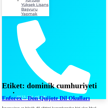
Yurtdışı
Yüksek Lisans
Başvuru
Yapmak
Etiket:
dominik cumhuriyeti
0533 236 46 98
Enforex – Don Quijote Dil Okulları