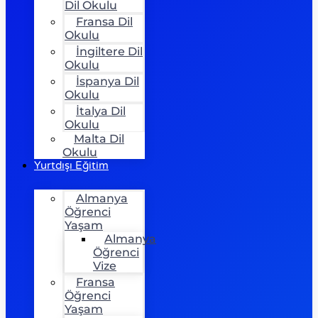
Dil Okulu
Fransa Dil
Okulu
İngiltere Dil
Okulu
İspanya Dil
Okulu
İtalya Dil
Okulu
Malta Dil
Okulu
Yurtdışı Eğitim
Almanya
Öğrenci
Yaşam
Almanya
Öğrenci
Vize
Fransa
Öğrenci
Yaşam